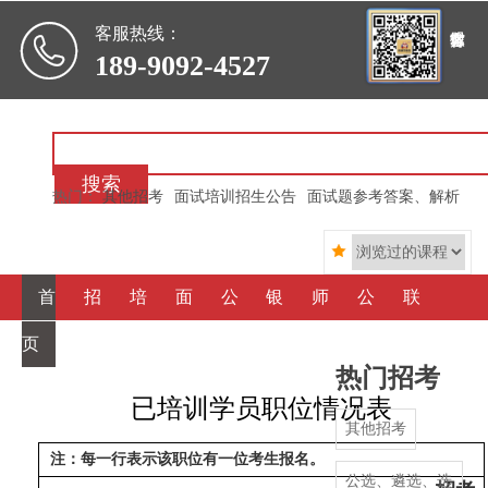

客服热线：
189-9092-4527
搜索
热门：
其他招考
面试培训招生公告
面试题参考答案、解析

首
招
培
面
公
银
师
公
联
页
考信
训信
霸心
选、
行信
资简
司简
系我
热门招考
息
息
得
遴
用
介
介
们
已培训学员职位情况表
其他招考
选
社
注：每一行表示该职位有一位考生报名。
公选、遴选、选