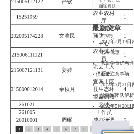
公、检、法
215006112122
严钦
1
员
面试真题
农业农村
15251059
1
厅
最新文章
荣县疾病
202005174228
文淮民
预防控制
1
2017年7月1
中心
农业技术
老生优惠
215006111121
1
员
老生学费优惠详
珙县工人
215007121131
姜婷
1
俱乐部
退费注意事项
宜宾市区
2022年5月2
215000012014
余秋月
县生态环
4
陈建军团队解析2
境监测站
261021
会计
1
2022年5月2
261005
工作员
1
26010001
周曜
成都选调
5
1
2
3
4
5
6
7
8
9
10
11
下一