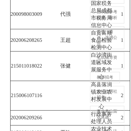
国家税务
总局成都
面试题参考
200098003009
代强
1
市税务局
答案、解析
信息中心
公选、遴
自贡富顺
选、选调公
202006208265
王超
食品检验
1
告
检测中心
白沙湾街
笔试辅导资
道区域发
料
215011018022
张健
1
展服务中
心
教师招考
高县落润
镇农业农
银行信用社
215006107116
2
招考
村发展中
心
事业单位面
行政事务
202006209266
2
试真题
处理人员
农业技术