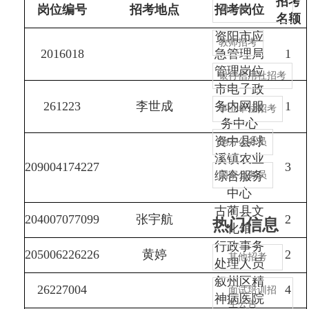
招考
岗位编号
招考地点
招考岗位
调公告
名额
资阳市应
教师招考
2016018
急管理局
1
管理岗位
银行信用社招考
市电子政
261223
李世成
务内网服
1
事业单位招考
务中心
资中县球
地方公务员
溪镇农业
209004174227
3
综合服务
国家公务员
中心
古蔺县文
204007077099
张宇航
2
热门信息
化馆
行政事务
205006226226
黄婷
2
其他招考
处理人员
叙州区精
26227004
4
面试培训招
神病医院
生公告