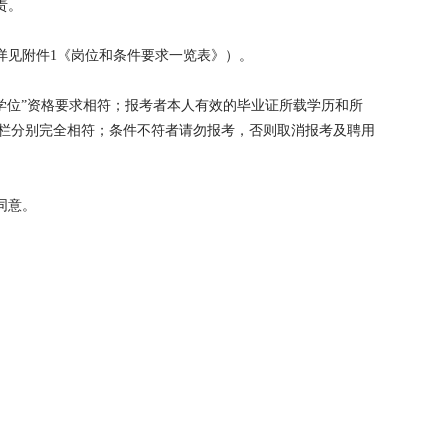
责。
详见附件1《岗位和条件要求一览表》）。
学位”资格要求相符；报考者本人有效的毕业证所载学历和所
”两栏分别完全相符；条件不符者请勿报考，否则取消报考及聘用
同意。