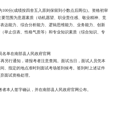
100分(成绩按四舍五入原则保留到小数点后两位)。资格初审
主要范围为意愿素质（动机愿望、职业责任感、敬业精神、竞
言表达能力、综合分析能力、逻辑思维能力、业务能力、创新
质（举止仪表、性格气质等）和专业知识素质（综合知识、专
员名单在南部县人民政府官网
示公告”栏公布，不再另行通知，请报考者注意查阅。面试当日，面试人员凭本
时间、指定的地点准时到面试考场签到候考。签到时上述证件
放弃面试资格处理。
考者本人签字确认，并在南部县人民政府官网公布。