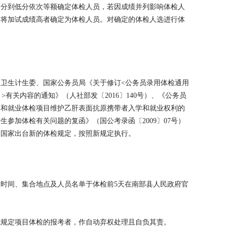
高分到低分依次等额确定体检人员，若因成绩并列影响体检人
，将加试成绩高者确定为体检人员。对确定的体检人选进行体
卫生计生委、国家公务员局《关于修订<公务员录用体检通用
有关内容的通知》（人社部发〔2016〕140号）、《公务员
学和就业体检项目维护乙肝表面抗原携带者入学和就业权利的
考生参加体检有关问题的复函》（国公考录函〔2009〕07号）
如国家出台新的体检规定，按照新规定执行。
时间、集合地点及人员名单于体检前5天在南部县人民政府官
成规定项目体检的报考者，作自动弃权处理且自负其责。