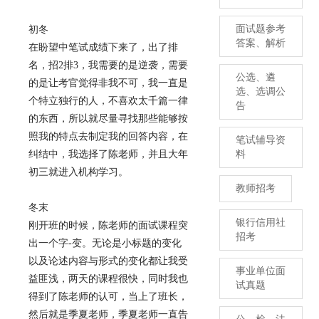
面试题参考
初冬
答案、解析
在盼望中笔试成绩下来了，出了排
名，招2排3，我需要的是逆袭，需要
公选、遴
的是让考官觉得非我不可，我一直是
选、选调公
个特立独行的人，不喜欢太千篇一律
告
的东西，所以就尽量寻找那些能够按
照我的特点去制定我的回答内容，在
笔试辅导资
纠结中，我选择了陈老师，并且大年
料
初三就进入机构学习。
教师招考
冬末
银行信用社
刚开班的时候，陈老师的面试课程突
招考
出一个字-变。无论是小标题的变化
以及论述内容与形式的变化都让我受
事业单位面
益匪浅，两天的课程很快，同时我也
试真题
得到了陈老师的认可，当上了班长，
然后就是季夏老师，季夏老师一直告