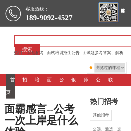

客服热线：
189-9092-4527
搜索
热门：
其他招考
面试培训招生公告
面试题参考答案、解析

首
招
培
面
公
银
师
公
联
页
考信
训信
霸心
选、
行信
资简
司简
系我
热门招考
息
息
得
遴
用
介
介
们
面霸感言--公考
其他招考
一次上岸是什么
选
社
公选、遴选、选