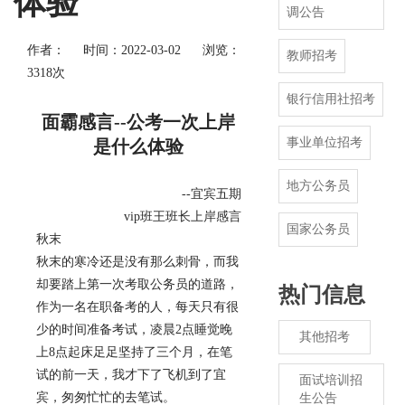
体验
调公告
作者：
时间：2022-03-02
浏览：
教师招考
3318次
银行信用社招考
面霸感言--公考一次上岸
事业单位招考
是什么体验
地方公务员
--宜宾五期
vip班王班长上岸感言
国家公务员
秋末
秋末的寒冷还是没有那么刺骨，而我
却要踏上第一次考取公务员的道路，
热门信息
作为一名在职备考的人，每天只有很
少的时间准备考试，凌晨2点睡觉晚
其他招考
上8点起床足足坚持了三个月，在笔
试的前一天，我才下了飞机到了宜
面试培训招
宾，匆匆忙忙的去笔试。
生公告