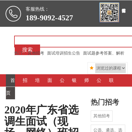

客服热线：
189-9092-4527
搜索
热门：
其他招考
面试培训招生公告
面试题参考答案、解析

首
招
培
面
公
银
师
公
联
页
考信
训信
霸心
选、
行信
资简
司简
系我
热门招考
息
息
得
遴
用
介
介
们
2020年广东省选
其他招考
调生面试（现
选
社
公选、遴选、选