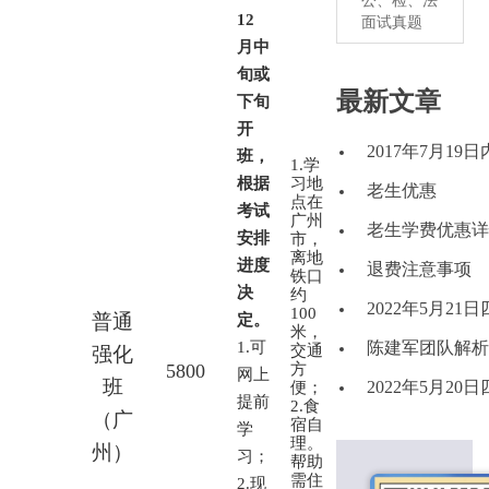
公、检、法
12
面试真题
月中
旬或
最新文章
下旬
开
2017年7月1
班，
1.
学
根据
习地
老生优惠
点在
考试
广州
老生学费优惠详
安排
市，
离地
进度
退费注意事项
铁口
决
约
2022年5月2
100
普通
定。
米，
1.
可
陈建军团队解析2
交通
强化
5800
方
网上
班
2022年5月2
便；
提前
2.
食
（广
宿自
学
理。
州）
习；
帮助
需住
2.
现