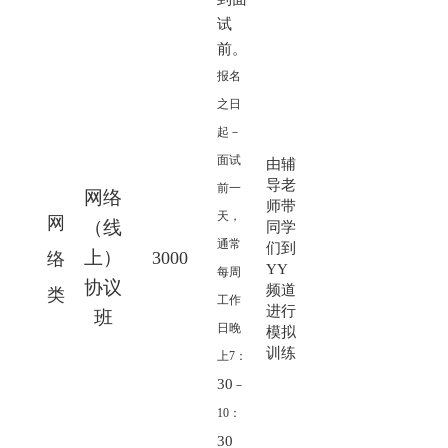
试
前。
报名
之日
起－
面试
由辅
导老
前一
网络
师带
天，
网
（线
同学
通常
们到
上）
3000
络
YY
每周
协议
频道
类
工作
进行
班
日晚
模拟
训练
上7：
30
－
10：
30