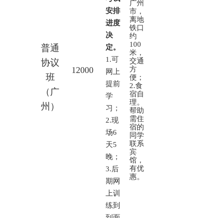
广州
安排
市，
离地
进度
铁口
决
约
100
普通
定。
米，
1.
可
交通
协议
12000
方
网上
班
便；
提前
2.
食
（广
宿自
学
理。
州）
习；
帮助
需住
2.
现
宿的
场6
同学
联系
天5
宾
晚；
馆，
有优
3.
后
惠。
期网
上训
练到
到面