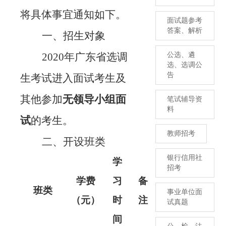
将具体事宜通知如下。
面试题参考
答案、解析
一、招生对象
2020
年广东省选调
公选、遴
选、选调公
告
生考试进入面试考生及
其他参加
无领导小组面
笔试辅导资
料
试
的考生。
教师招考
二、开设班类
银行信用社
学
招考
学费
习
备
班类
事业单位面
（元）
时
注
试真题
间