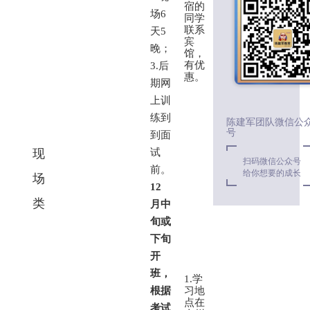
宿的
场6
同学
联系
天5
宾
晚；
馆，
有优
3.
后
惠。
期网
上训
练到
陈建军团队微信公
号
到面
现
试
扫码微信公众号
前。
给你想要的成长
场
12
类
月中
旬或
下旬
开
班，
1.
学
根据
习地
点在
考试