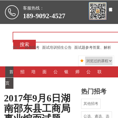

客服热线：
189-9092-4527
搜索
热门：
其他招考
面试培训招生公告
面试题参考答案、解析

首
招
培
面
公
银
师
公
联
页
考信
训信
霸心
选、
行信
资简
司简
系我
热门招考
息
息
得
遴
用
介
介
们
2017年9月6日湖
其他招考
南邵东县工商局
选
社
公选、遴选、选