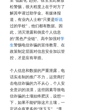
呈“低龄化”趋势。徐玉玉此番放
松警惕，很大程度上在于对方了
解其申请过助学金。有媒体报
道，有业内人士称“只要是
听说
过的学校”，他们都有数据。因
此，消灭泄露和倒卖个人信息
的“黑色产业链”、高中加强对
学
生
警惕电信诈骗的宣传教育、在
政策制定层面对信息安全加以管
控，才是应有举措。
个人信息和数据的严重泄露，电
话实名制的推广不力，运营商打
击电信诈骗的力不从心，个人安
全意识的淡漠，这些因素导致电
信诈骗的土壤始终肥沃，设想一
下，如果不能铲除这片土壤，一
定还会有更多的“张玉玉”、“李