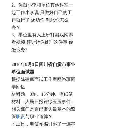
2、你跟小李和单位其他科室一
起工作小李说 只做好自己的工
作就行了 还劝你 对此你怎么
办？
3、单位里有人上班打游戏网聊
看视频 领导让你处理这件事 你
怎么办?
2016
年9月3日
四川省自贡市事业
单位面试题
根据陈建军面试工作室网络班同
学回忆
材料题、3题、15分钟、有纸笔
材料：人民日报评徐玉玉事件：
相关部门是否已丧失最基本的监
管
职责
与职业道德？
：近日，电信诈骗引起了一连串