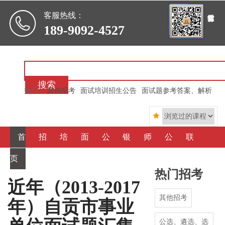

客服热线：
189-9092-4527
搜索
热门：
其他招考
面试培训招生公告
面试题参考答案、解析

首
招
培
面
公
银
师
公
联
页
考信
训信
霸心
选、
行信
资简
司简
系我
热门招考
息
息
得
遴
用
介
介
们
近年（2013-2017
其他招考
年）自贡市事业
选
社
公选、遴选、选