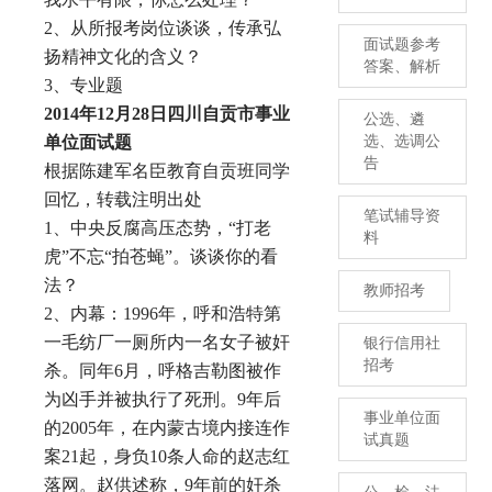
2、从所报考岗位谈谈，传承弘
面试题参考
扬精神文化的含义？
答案、解析
3、专业题
2014
年12月28日
四川自贡市事业
公选、遴
单位面试题
选、选调公
告
根据陈建军名臣教育自贡班同学
回忆，转载注明出处
笔试辅导资
1、中央反腐高压态势，“打老
料
虎”不忘“拍苍蝇”。谈谈你的看
法？
教师招考
2、内幕：1996年，呼和浩特第
一毛纺厂一厕所内一名女子被奸
银行信用社
招考
杀。同年6月，呼格吉勒图被作
为凶手并被执行了死刑。9年后
事业单位面
的2005年，在内蒙古境内接连作
试真题
案21起，身负10条人命的赵志红
落网。赵供述称，9年前的奸杀