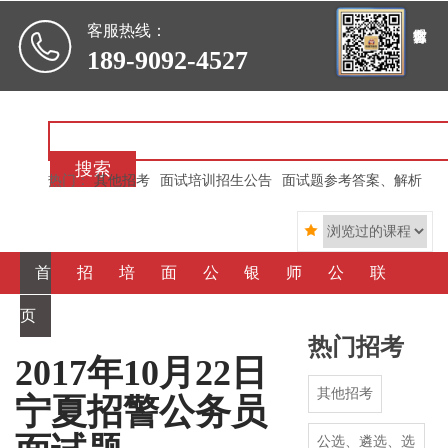

客服热线：
189-9092-4527
搜索
热门：
其他招考
面试培训招生公告
面试题参考答案、解析

首
招
培
面
公
银
师
公
联
页
考信
训信
霸心
选、
行信
资简
司简
系我
热门招考
息
息
得
遴
用
介
介
们
2017年10月22日
其他招考
宁夏招警公务员
选
社
公选、遴选、选